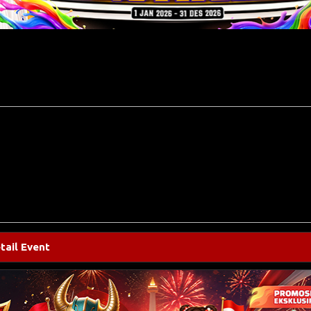
tail Event