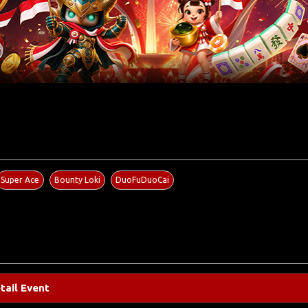
Super Ace
Bounty Loki
DuoFuDuoCai
tail Event