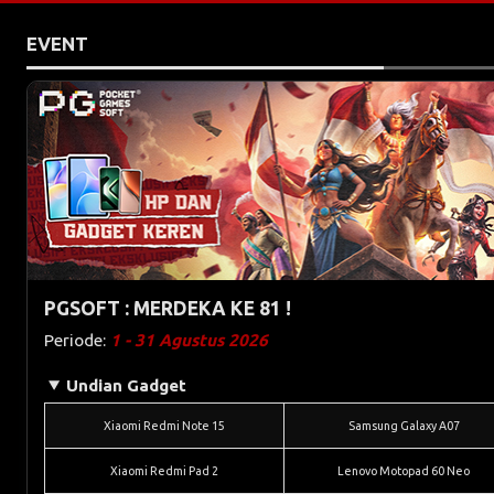
EVENT
PGSOFT : MERDEKA KE 81 !
Periode:
1 - 31 Agustus 2026
Undian Gadget
Xiaomi Redmi Note 15
Samsung Galaxy A07
Xiaomi Redmi Pad 2
Lenovo Motopad 60 Neo