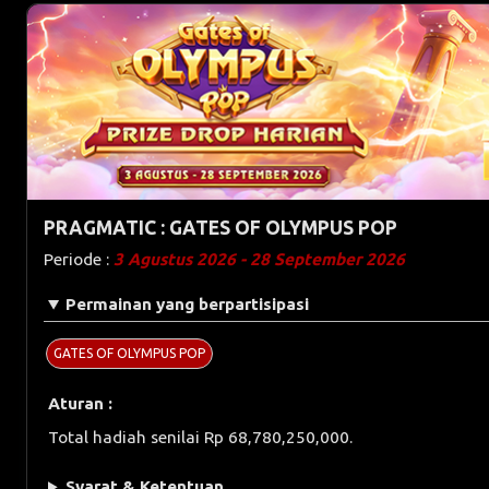
PRAGMATIC : GATES OF OLYMPUS POP
Periode :
3 Agustus 2026 - 28 September 2026
Permainan yang berpartisipasi
GATES OF OLYMPUS POP
Aturan :
Total hadiah senilai Rp 68,780,250,000.
Syarat & Ketentuan