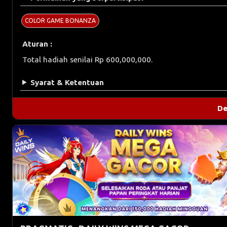
COLOR GAME BONANZA
Aturan :
Total hadiah senilai Rp 600,000,000.
Syarat & Ketentuan
De