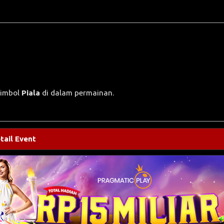
simbol
Piala
di dalam permainan.
tail Event