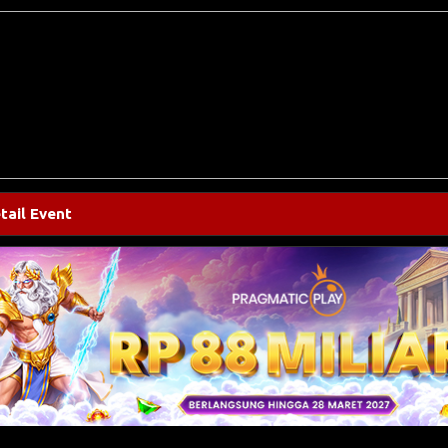
tail Event