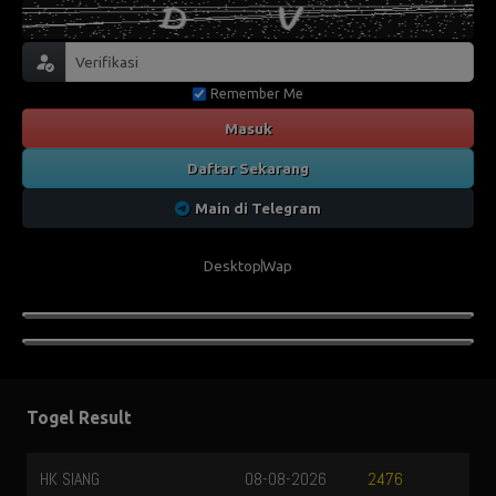
Remember Me
Masuk
Daftar Sekarang
Main di Telegram
Desktop
Wap
Togel Result
HK SIANG
08-08-2026
2476