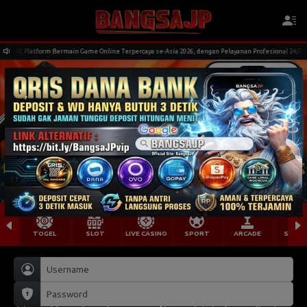
JP, Platform Bermain Game Online Terpercaya se-Asia 2026, dengan Pelayanan Profesional 24/7 Jam.
TOGEL
SLOT
LIVE CASINO
SPORT
ARCADE
SABU