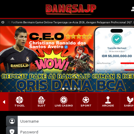
JP, Platform Bermain Game Online Terpercaya se-Asia 2026, dengan Pelayanan Profesional 24/7 Jam.
TOGEL
SLOT
LIVE CASINO
SPORT
ARCADE
SABU