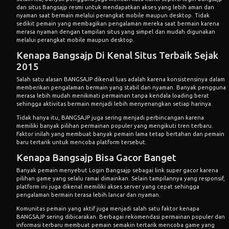
dan
situs Bangsajp
resmi untuk mendapatkan akses yang lebih aman dan
nyaman saat bermain melalui perangkat mobile maupun desktop. Tidak
sedikit pemain yang membagikan pengalaman mereka saat bermain karena
merasa nyaman dengan tampilan situs yang simpel dan mudah digunakan
melalui perangkat mobile maupun desktop.
Kenapa Bangsajp Di Kenal Situs Terbaik Sejak
2015
Salah satu alasan BANGSAJP dikenal luas adalah karena konsistensinya dalam
memberikan pengalaman bermain yang stabil dan nyaman. Banyak pengguna
merasa lebih mudah menikmati permainan tanpa kendala loading berat
sehingga aktivitas bermain menjadi lebih menyenangkan setiap harinya.
Tidak hanya itu, BANGSAJP juga sering menjadi perbincangan karena
memiliki banyak pilihan permainan populer yang mengikuti tren terbaru.
Faktor inilah yang membuat banyak pemain lama tetap bertahan dan pemain
baru tertarik untuk mencoba platform tersebut.
Kenapa Bangsajp Bisa Gacor Banget
Banyak pemain menyebut
Login Bangsajp
sebagai link super gacor karena
pilihan game yang selalu ramai dimainkan. Selain tampilannya yang responsif,
platform ini juga dikenal memiliki akses server yang cepat sehingga
pengalaman bermain terasa lebih lancar dan nyaman.
Komunitas pemain yang aktif juga menjadi salah satu faktor kenapa
BANGSAJP sering dibicarakan. Berbagai rekomendasi permainan populer dan
informasi terbaru membuat pemain semakin tertarik mencoba game yang