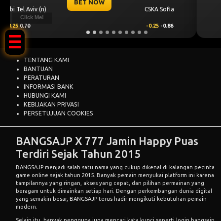
BET NOW
CS Universit
ofia
KuPS
Craiova
Click Me!
0.86
-0.25
0.99
0.25
0.82
TENTANG KAMI
BANTUAN
PERATURAN
INFORMASI BANK
HUBUNGI KAMI
KEBIJAKAN PRIVASI
PERSETUJUAN COOKIES
BANGSAJP X 777 Jamin Happy Puas
Terdiri Sejak Tahun 2015
BANGSAJP
menjadi salah satu nama yang cukup dikenal di kalangan pecinta
game online sejak tahun 2015. Banyak pemain menyukai platform ini karena
tampilannya yang ringan, akses yang cepat, dan pilihan permainan yang
beragam untuk dimainkan setiap hari. Dengan perkembangan dunia digital
yang semakin besar, BANGSAJP terus hadir mengikuti kebutuhan pemain
modern.
Selain itu, banyak pengguna juga mencari kata kunci seperti login bangsajp