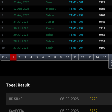
3
03 Aug 2026
Senin
TTM3 - 001
7124
4
02 Aug 2026
Minggu
TTM3 - 000
8886
5
01 Aug 2026
Sabtu
TTM3 - 999
9107
6
31 Jul 2026
Jumat
TTM3 - 998
0448
7
30 Jul 2026
Kamis
TTM3 - 997
7919
8
29 Jul 2026
Rabu
TTM3 - 996
0762
9
28 Jul 2026
Selasa
TTM3 - 995
7632
10
27 Jul 2026
Senin
TTM3 - 994
9199
First
1
2
3
4
5
6
7
8
9
10
11
12
13
14
15
(
)
Togel Result
HK SIANG
06-08-2026
9220
CAMBODIA
05-08-2026
5762