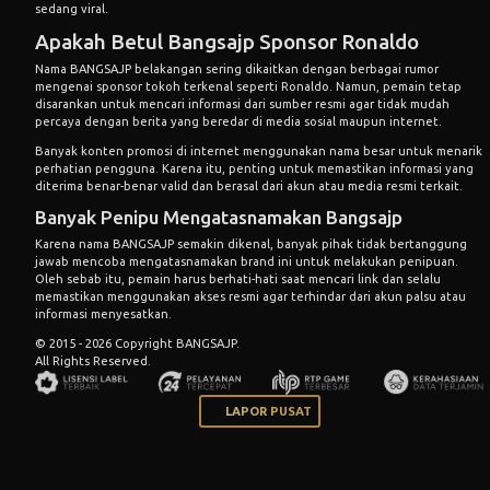
sedang viral.
Apakah Betul Bangsajp Sponsor Ronaldo
Nama BANGSAJP belakangan sering dikaitkan dengan berbagai rumor
mengenai sponsor tokoh terkenal seperti Ronaldo. Namun, pemain tetap
disarankan untuk mencari informasi dari sumber resmi agar tidak mudah
percaya dengan berita yang beredar di media sosial maupun internet.
Banyak konten promosi di internet menggunakan nama besar untuk menarik
perhatian pengguna. Karena itu, penting untuk memastikan informasi yang
diterima benar-benar valid dan berasal dari akun atau media resmi terkait.
Banyak Penipu Mengatasnamakan Bangsajp
Karena nama BANGSAJP semakin dikenal, banyak pihak tidak bertanggung
jawab mencoba mengatasnamakan brand ini untuk melakukan penipuan.
Oleh sebab itu, pemain harus berhati-hati saat mencari link dan selalu
memastikan menggunakan akses resmi agar terhindar dari akun palsu atau
informasi menyesatkan.
© 2015 - 2026 Copyright BANGSAJP.
All Rights Reserved.
LAPOR PUSAT