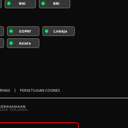
BNI
BRI
Rp.490,000
Rp.1,790,000
GOPAY
LinkAja
Rp.1,420,000
Axiata
Rp.520,000
Rp.300,000
Rp.730,000
Rp.620,000
RIVASI
|
PERSETUJUAN COOKIES
Rp.1,900,000
Rp.1,120,000
Rp.1,030,000