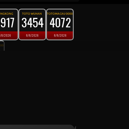
ONGKONG
TOTO WUHAN
TOTOMACAU 0000
917
3454
4072
/8/2026
8/8/2026
8/8/2026
300
9