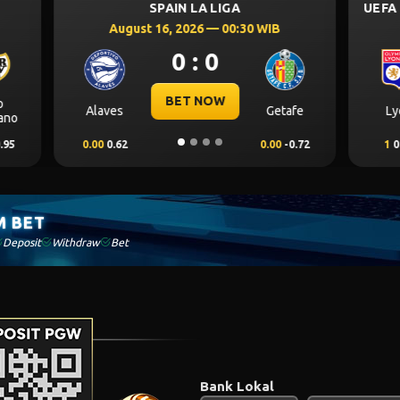
IERS
UEFA CHAMPIONS LEAGUE QUALIFIERS
UEF
August 12, 2026 — 01:15 WIB
0 : 0
BET NOW
Slovan
bahce
Mjallby
Bodo
Bratislava
.87
0.5
0.83
-0.5
0.99
0.7
M BET
Deposit
Withdraw
Bet
Bank Lokal