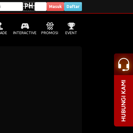
Selamat Datang di BANGSAJP, Platform Bermain Game Online Terpercaya 
Masuk
Daftar
ADE
INTERACTIVE
PROMOSI
EVENT