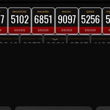
Y
SINGAPORE
MALAYSIA
MACAU
QATAR
H
77
5102
6851
9097
5256
5
26
8/8/2026
8/8/2026
8/8/2026
8/8/2026
8
OTOMACAU 1300
TOTOMACAU 1600
TOTOMACAU 1900
TOTOMACAU 2200
TOTOMACAU 2
0342
2957
9031
6525
110
8/8/2026
8/8/2026
8/8/2026
8/8/2026
8/8/2026