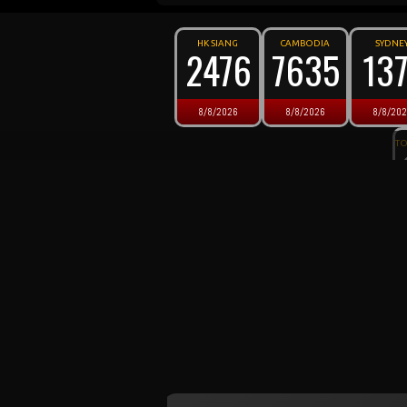
HK SIANG
CAMBODIA
SYDNE
2476
7635
13
8/8/2026
8/8/2026
8/8/20
T