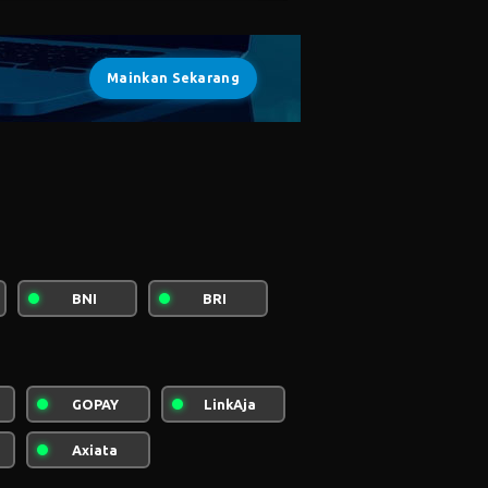
Mainkan Sekarang
7
Disco Jockey
BNI
BRI
GOPAY
LinkAja
its
Three Kingdoms
Axiata