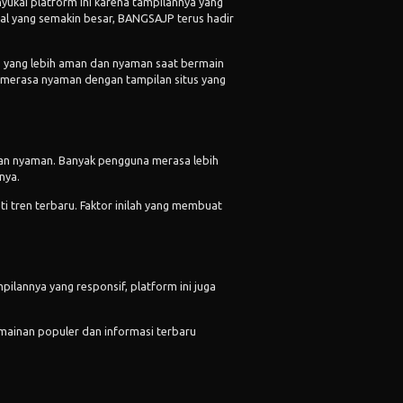
yukai platform ini karena tampilannya yang
tal yang semakin besar, BANGSAJP terus hadir
Rp.940,000
 yang lebih aman dan nyaman saat bermain
Rp.1,220,000
 merasa nyaman dengan tampilan situs yang
Rp.160,000
sh
Jack Potter
n
Halloween
dan nyaman. Banyak pengguna merasa lebih
Rp.570,000
nya.
i tren terbaru. Faktor inilah yang membuat
Rp.200,000
Rp.60,000
pilannya yang responsif, platform ini juga
Rp.590,000
mainan populer dan informasi terbaru
una
Chervona Kalyna
Rp.1,480,000
s
Megaways
Rp.470,000