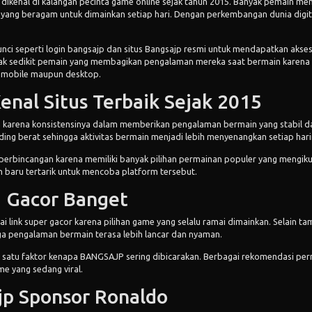
dikenal di kalangan pecinta game online sejak tahun 2015. Banyak pemain men
n yang beragam untuk dimainkan setiap hari. Dengan perkembangan dunia digi
alm*** | Withdraw:
Rp.45,000
unci seperti login bangsajp dan
situs Bangsajp
resmi untuk mendapatkan akses
dim*** | Withdraw:
Rp.30,000
ak sedikit pemain yang membagikan pengalaman mereka saat bermain karena
t mobile maupun desktop.
jam*** | Withdraw:
Rp.35,000
enal Situs Terbaik Sejak 2015
tch's Secret
Don Papu Sweet
Juicy Cru
Halloween
Hallowee
ah karena konsistensinya dalam memberikan pengalaman bermain yang stabil 
van*** | Withdraw:
Rp.30,000
ng berat sehingga aktivitas bermain menjadi lebih menyenangkan setiap hari
perbincangan karena memiliki banyak pilihan permainan populer yang mengikut
harj*** | Withdraw:
Rp.45,000
 baru tertarik untuk mencoba platform tersebut.
a Gacor Banget
nar*** | Withdraw:
Rp.45,000
i link super gacor karena pilihan game yang selalu ramai dimainkan. Selain tam
sab*** | Withdraw:
Rp.35,000
gga pengalaman bermain terasa lebih lancar dan nyaman.
h satu faktor kenapa BANGSAJP sering dibicarakan. Berbagai rekomendasi per
novit***ri | Withdraw:
ga Fortuna
Joker Coins
Liga Fort
Rp.45,000
 yang sedang viral.
gaways PRO
Megaways
Megaway
jp Sponsor Ronaldo
sit*** | Withdraw:
Rp.35,000