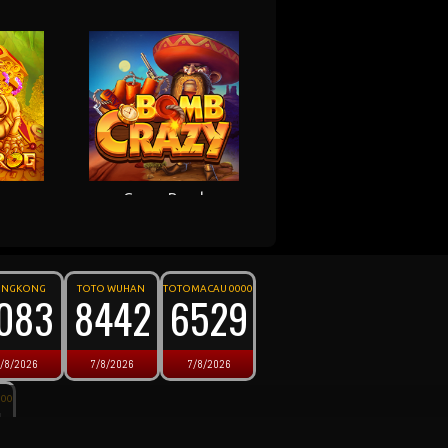
og
Crazy Bomb
ONGKONG
TOTO WUHAN
TOTOMACAU 0000
083
8442
6529
/8/2026
7/8/2026
7/8/2026
300
1
nk
Good Luck - Casino
Fortunate