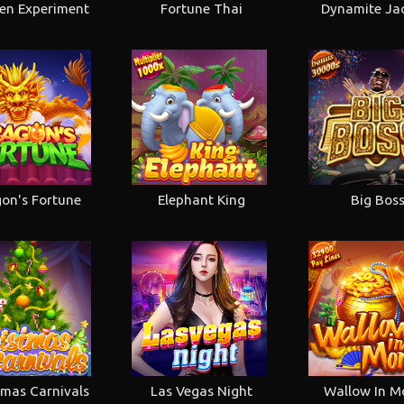
en Experiment
Fortune Thai
Dynamite Ja
on's Fortune
Elephant King
Big Bos
tmas Carnivals
Las Vegas Night
Wallow In M