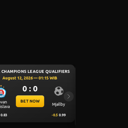
ch
Pirate Treasure
FOOTBALL F24 INTERNATIONAL
FRIENDLY
August 7, 2026 — 21:30 WIB
0 : 2
Next
BET NOW
inland
e-Argentina
demy
Gems Rush
5
-0.71
0.5
0.47