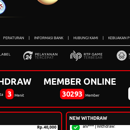
PERATURAN
|
INFORMASI BANK
|
HUBUNGI KAMI
|
KEBIJAKAN P
d Of Wealth
Highroad King
Caramelo Ja
maya***i | Withdraw:
Rp.40,000
int*** | Withdraw:
Rp.30,000
THDRAW
MEMBER ONLINE
perm*** | Withdraw:
Rp.30,000
3
30293
ta
Menit
Member
purw***i | Withdraw:
Rp.40,000
k of Mystery
Jack Potter in Vegas
God's Par
Pyramids
ani*** | Withdraw:
Rp.40,000
NEW WITHDRAW
dama*** | Withdraw:
Rp.40,000