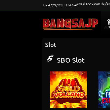
Selamat Datang di BANGSAJP, Platform Bermain 
Jumat 7/08/2026 14:46:05
HO
Slot
SBO Slot