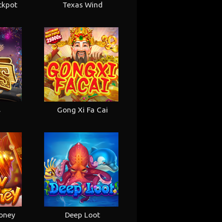
ckpot
Texas Wind
s
Gong Xi Fa Cai
oney
Deep Loot