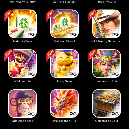
Monkeys Wild Party
Zombie Blasters
Super Wildrix
Mahjong Ways
Mahjong Ways 2
Wild Bounty Showdown
Wild Bandito
Lucky Neko
Treasures of Aztec
Wild Ape #3258
Ways of the Qilin
Gemstones Gold