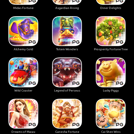
Midas Fortune
Asgardian Rising
Diner Delights
Alchemy Gold
Totem Wonders
Prosperity Fortune Tree
Wild Coaster
Legend of Perseus
Lucky Piggy
Dreams of Macau
Ganesha Fortune
Cai Shen Wins