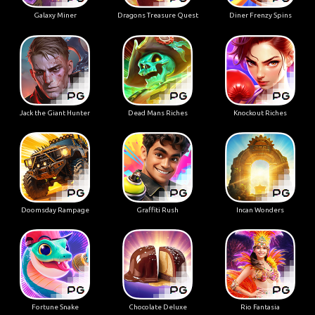
Galaxy Miner
Dragons Treasure Quest
Diner Frenzy Spins
Jack the Giant Hunter
Dead Mans Riches
Knockout Riches
Doomsday Rampage
Graffiti Rush
Incan Wonders
Fortune Snake
Chocolate Deluxe
Rio Fantasia