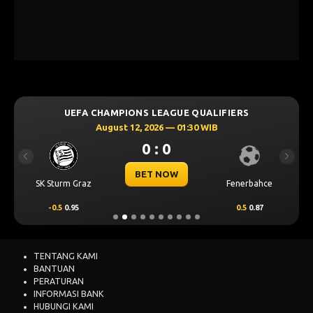
UEFA CHAMPIONS LEAGUE QUALIFIERS
August 12, 2026 — 01:30 WIB
0 : 0
Previous
Next
BET NOW
SK Sturm Graz
Fenerbahce
-0.5
0.95
0.5
0.87
TENTANG KAMI
BANTUAN
PERATURAN
INFORMASI BANK
HUBUNGI KAMI