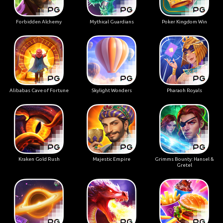
Forbidden Alchemy
Mythical Guardians
Poker Kingdom Win
Alibabas Cave of Fortune
Skylight Wonders
Pharaoh Royals
Kraken Gold Rush
Majestic Empire
Grimms Bounty: Hansel &
Gretel