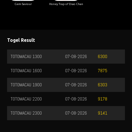
Gem Saviour
Honey Trap of Diao Chan
Togel Result
TOTOMACAU 1300
07-08-2026
6300
TOTOMACAU 1600
07-08-2026
7875
TOTOMACAU 1900
07-08-2026
6303
TOTOMACAU 2200
07-08-2026
9178
TOTOMACAU 2300
07-08-2026
9141