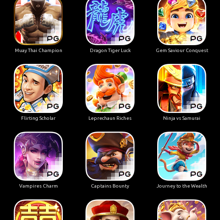
Muay Thai Champion
Dragon Tiger Luck
Gem Saviour Conquest
Flirting Scholar
Leprechaun Riches
Ninja vs Samurai
Vampires Charm
Captains Bounty
Journey to the Wealth