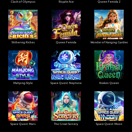
Clash of Olympus
Royale Ace
Queen Femida 2
Slithering Riches
Queen Femida
Wonder of Hanging Garden
Mahjong Style
Space Quest: Neptune
Kraken Queen
Space Quest: Mars
The Great Sorcery
Space Quest: Moon