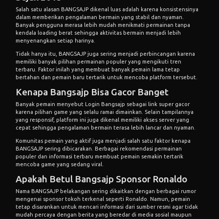
Salah satu alasan BANGSAJP dikenal luas adalah karena konsistensinya
dalam memberikan pengalaman bermain yang stabil dan nyaman.
Banyak pengguna merasa lebih mudah menikmati permainan tanpa
kendala loading berat sehingga aktivitas bermain menjadi lebih
menyenangkan setiap harinya.
Tidak hanya itu, BANGSAJP juga sering menjadi perbincangan karena
memiliki banyak pilihan permainan populer yang mengikuti tren
terbaru. Faktor inilah yang membuat banyak pemain lama tetap
bertahan dan pemain baru tertarik untuk mencoba platform tersebut.
Kenapa Bangsajp Bisa Gacor Banget
Banyak pemain menyebut
Login Bangsajp
sebagai link super gacor
karena pilihan game yang selalu ramai dimainkan. Selain tampilannya
yang responsif, platform ini juga dikenal memiliki akses server yang
cepat sehingga pengalaman bermain terasa lebih lancar dan nyaman.
Komunitas pemain yang aktif juga menjadi salah satu faktor kenapa
BANGSAJP sering dibicarakan. Berbagai rekomendasi permainan
populer dan informasi terbaru membuat pemain semakin tertarik
mencoba game yang sedang viral.
Apakah Betul Bangsajp Sponsor Ronaldo
Nama BANGSAJP belakangan sering dikaitkan dengan berbagai rumor
mengenai sponsor tokoh terkenal seperti Ronaldo. Namun, pemain
tetap disarankan untuk mencari informasi dari sumber resmi agar tidak
mudah percaya dengan berita yang beredar di media sosial maupun