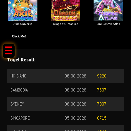
Axie Universe
Dragon's Treasure
Oni Cosmic Atlas
Click Me!
Togel Result
TOTOMACAU 1300
06-08-2026
9894
TOTOMACAU 1600
06-08-2026
0597
TOTOMACAU 1900
06-08-2026
5843
TOTOMACAU 2200
06-08-2026
3064