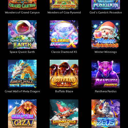
Wonders of Grand Canyon
Wonders of Giza Pyramid
God's Gambit: Poseidon
Space Quest: Earth
Classic Diamond X5
Winter Winnings
Great Wall of Meta Dragon
Buffalo Blaze
Panthera Pardus