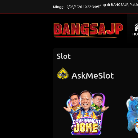
Selamat Datang di BANGSAJP, Platform Berma
Minggu 9/08/2026 10:22:35
HO
Slot
AskMeSlot