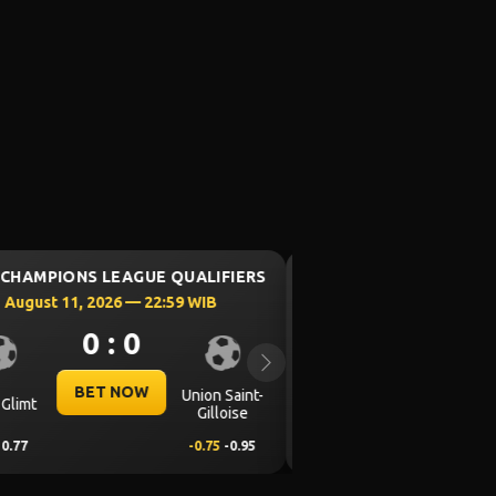
oker
Ghost House
A CHAMPIONS LEAGUE QUALIFIERS
ul
Vampire Hunter
August 11, 2026 — 22:00 WIB
0 : 0
Next
BET NOW
t Almaty
Levski Sofia
(n)
0
0.76
0.00
-0.94