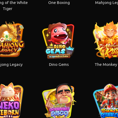
g of the White
One Boxing
Mahjong Le
Tiger
jong Legacy
Dino Gems
The Monkey 