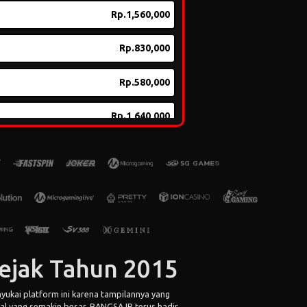
Rp.830,000
Rp.580,000
Rp.1,640,000
Rp.410,000
Rp.1,710,000
Rp.760,000
Rp.50,000
Rp.340,000
ejak Tahun 2015
Rp.650,000
yukai platform ini karena tampilannya yang
tal yang semakin besar, BANGSAJP terus hadir