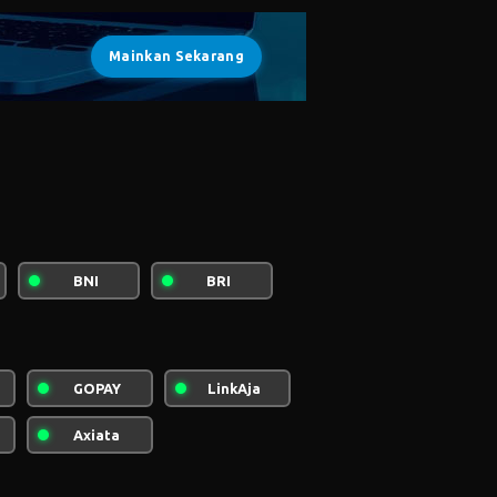
s
Punk Star
Mainkan Sekarang
den
Kraken Treasure
BNI
BRI
GOPAY
LinkAja
Axiata