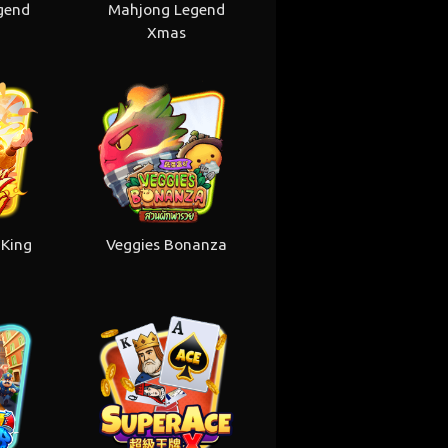
gend
Mahjong Legend
Xmas
King
Veggies Bonanza