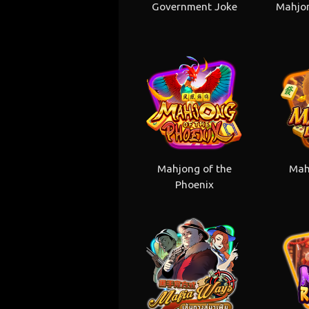
Government Joke
Mahjon
Mahjong of the
Mah
Phoenix