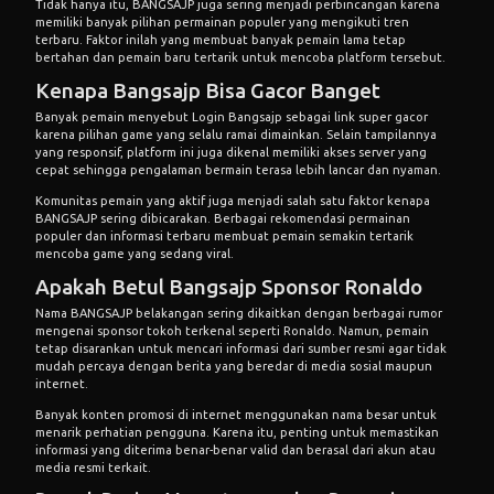
Tidak hanya itu, BANGSAJP juga sering menjadi perbincangan karena
memiliki banyak pilihan permainan populer yang mengikuti tren
terbaru. Faktor inilah yang membuat banyak pemain lama tetap
bertahan dan pemain baru tertarik untuk mencoba platform tersebut.
Kenapa Bangsajp Bisa Gacor Banget
Banyak pemain menyebut
Login Bangsajp
sebagai link super gacor
karena pilihan game yang selalu ramai dimainkan. Selain tampilannya
yang responsif, platform ini juga dikenal memiliki akses server yang
cepat sehingga pengalaman bermain terasa lebih lancar dan nyaman.
Komunitas pemain yang aktif juga menjadi salah satu faktor kenapa
BANGSAJP sering dibicarakan. Berbagai rekomendasi permainan
populer dan informasi terbaru membuat pemain semakin tertarik
mencoba game yang sedang viral.
Apakah Betul Bangsajp Sponsor Ronaldo
Nama BANGSAJP belakangan sering dikaitkan dengan berbagai rumor
mengenai sponsor tokoh terkenal seperti Ronaldo. Namun, pemain
tetap disarankan untuk mencari informasi dari sumber resmi agar tidak
mudah percaya dengan berita yang beredar di media sosial maupun
internet.
Banyak konten promosi di internet menggunakan nama besar untuk
menarik perhatian pengguna. Karena itu, penting untuk memastikan
informasi yang diterima benar-benar valid dan berasal dari akun atau
media resmi terkait.