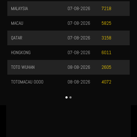
MALAYSIA
07-08-2026
7218
MACAU
07-08-2026
5825
QATAR
07-08-2026
3158
HONGKONG
07-08-2026
6011
TOTO WUHAN
08-08-2026
2605
TOTOMACAU 0000
08-08-2026
4072