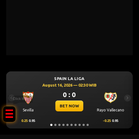
LIGA
SPAIN LA LIGA
— 02:30 WIB
August 16, 2026 — 00:3
0
0 : 0
Click Me!
Previous
Next
OW
BET NOW
Rayo Vallecano
Alaves
-0.25
0.95
0.00
0.62