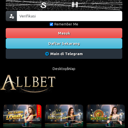
Remember Me
Masuk
Daftar Sekarang
Main di Telegram
Desktop
Wap