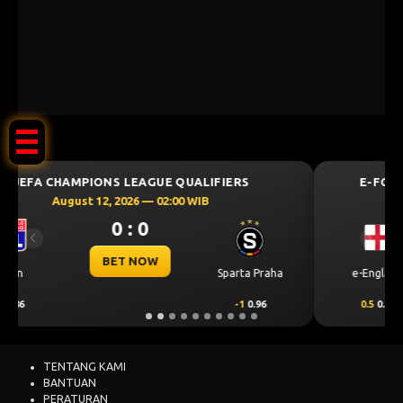
Click Me!
E-FOOTBALL F24 INTERNATIONAL FRIENDLY
August 7, 2026 — 04:00 WIB
1 : 0
Previous
Next
BET NOW
e-England
e-Finland
0.5
0.47
-0.5
-0.71
TENTANG KAMI
BANTUAN
PERATURAN