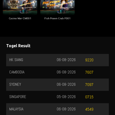
Casino War CW001
Fish Prawn Crab F001
Togel Result
HK SIANG
06-08-2026
TO
9220
CAMBODIA
06-08-2026
TO
7607
SYDNEY
06-08-2026
TO
7097
SINGAPORE
05-08-2026
TO
0715
MALAYSIA
06-08-2026
TO
4549