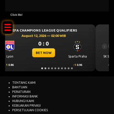
Click Me!
UEFA CHAMPIONS LEAGUE QUALIFIERS
August 12, 2026 — 01:30 WIB
0 : 0
Previous
Next
BET NOW
SK Sturm Graz
Fenerbahce
-0.5
0.95
0.5
0.87
TENTANG KAMI
BANTUAN
PERATURAN
INFORMASI BANK
HUBUNGI KAMI
KEBIJAKAN PRIVASI
PERSETUJUAN COOKIES