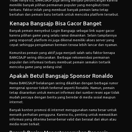
Tidak hanya itu, BANGSAJP juga sering menjadi perbincangan karena
memiliki banyak pilihan permainan populer yang mengikuti tren
terbaru. Faktor inilah yang membuat banyak pemain lama tetap
bertahan dan pemain baru tertarik untuk mencoba platform tersebut.
Kenapa Bangsajp Bisa Gacor Banget
Banyak pemain menyebut
Login Bangsajp
sebagai link super gacor
karena pilihan game yang selalu ramai dimainkan. Selain tampilannya
yang responsif, platform ini juga dikenal memiliki akses server yang
cepat sehingga pengalaman bermain terasa lebih lancar dan nyaman.
Komunitas pemain yang aktif juga menjadi salah satu faktor kenapa
BANGSAJP sering dibicarakan. Berbagai rekomendasi permainan
populer dan informasi terbaru membuat pemain semakin tertarik
mencoba game yang sedang viral.
Apakah Betul Bangsajp Sponsor Ronaldo
Nama BANGSAJP belakangan sering dikaitkan dengan berbagai rumor
mengenai sponsor tokoh terkenal seperti Ronaldo. Namun, pemain
tetap disarankan untuk mencari informasi dari sumber resmi agar tidak
mudah percaya dengan berita yang beredar di media sosial maupun
internet.
Banyak konten promosi di internet menggunakan nama besar untuk
menarik perhatian pengguna. Karena itu, penting untuk memastikan
informasi yang diterima benar-benar valid dan berasal dari akun atau
media resmi terkait.