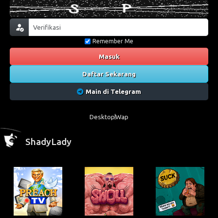
Remember Me
Masuk
Daftar Sekarang
Main di Telegram
Desktop
Wap
ShadyLady