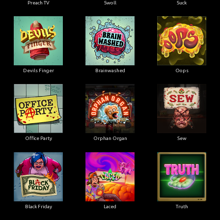
Preach TV
Swoll
Suck
Devils Finger
Brainwashed
Oops
Office Party
Orphan Organ
Sew
Black Friday
Laced
Truth