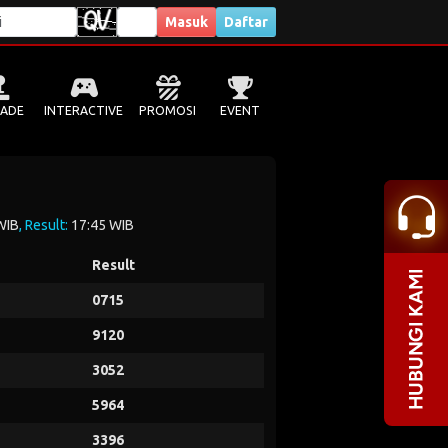
Selamat Datang di BANGSAJP, Platform Bermain Game Online Terpercaya s
Masuk
Daftar
ADE
INTERACTIVE
PROMOSI
EVENT
WIB
, Result:
17:45 WIB
Result
0715
9120
3052
5964
3396