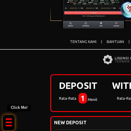
TENTANG KAMI
|
BANTUAN
|
nad*** | Deposit:
rah*** | Deposit:
DEPOSIT
WI
1
dim*** | Deposit:
Rata-Rata
Rata-Ra
Menit
Click Me!
dama*** | Deposit:
NEW DEPOSIT
zulka***in | Deposit: