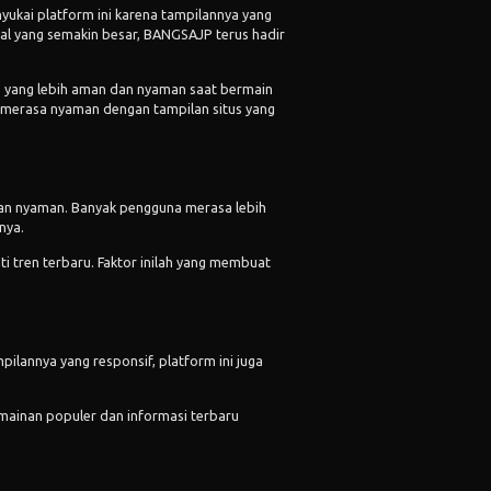
yukai platform ini karena tampilannya yang
tal yang semakin besar, BANGSAJP terus hadir
Rp.810,000
 yang lebih aman dan nyaman saat bermain
Rp.60,000
 merasa nyaman dengan tampilan situs yang
Rp.1,120,000
Rp.1,700,000
dan nyaman. Banyak pengguna merasa lebih
nya.
Rp.1,960,000
i tren terbaru. Faktor inilah yang membuat
Rp.1,420,000
Rp.710,000
pilannya yang responsif, platform ini juga
Rp.730,000
mainan populer dan informasi terbaru
Rp.560,000