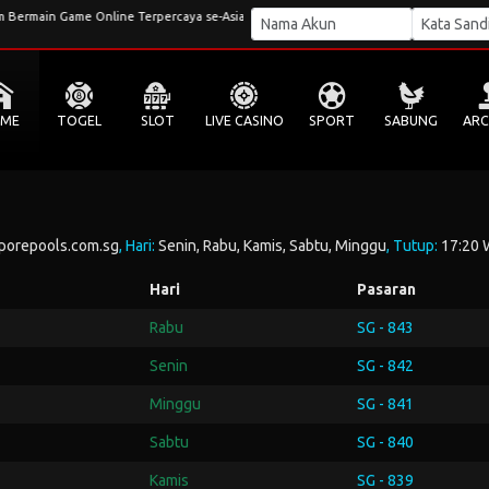
n Game Online Terpercaya se-Asia 2026, dengan Pelayanan Profesional 24/7 Jam.
ME
TOGEL
SLOT
LIVE CASINO
SPORT
SABUNG
ARC
porepools.com.sg
, Hari:
Senin, Rabu, Kamis, Sabtu, Minggu
, Tutup:
17:20 
Hari
Pasaran
Rabu
SG - 843
Senin
SG - 842
Minggu
SG - 841
Sabtu
SG - 840
Kamis
SG - 839