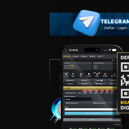
TELEGRA
Daftar
Login