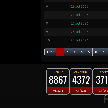
6
29 Jul 2026
7
27 Jul 2026
8
26 Jul 2026
9
25 Jul 2026
10
23 Jul 2026
First
1
2
3
4
5
6
7
HK SIANG
CAMBODIA
SYDNE
8867
4372
37
7/8/2026
7/8/2026
7/8/20
T