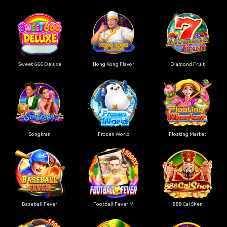
Sweet 666 Deluxe
Hong Kong Flavor
Diamond Fruit
Songkran
Frozen World
Floating Market
Baseball Fever
Football Fever M
888 Cai Shen