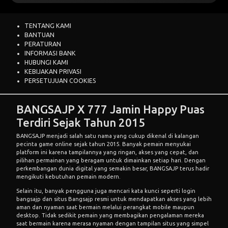
TENTANG KAMI
BANTUAN
PERATURAN
INFORMASI BANK
HUBUNGI KAMI
KEBIJAKAN PRIVASI
PERSETUJUAN COOKIES
BANGSAJP X 777 Jamin Happy Puas
Terdiri Sejak Tahun 2015
BANGSAJP
menjadi salah satu nama yang cukup dikenal di kalangan
pecinta game online sejak tahun 2015. Banyak pemain menyukai
platform ini karena tampilannya yang ringan, akses yang cepat, dan
pilihan permainan yang beragam untuk dimainkan setiap hari. Dengan
perkembangan dunia digital yang semakin besar, BANGSAJP terus hadir
mengikuti kebutuhan pemain modern.
Selain itu, banyak pengguna juga mencari kata kunci seperti login
bangsajp dan
situs Bangsajp
resmi untuk mendapatkan akses yang lebih
aman dan nyaman saat bermain melalui perangkat mobile maupun
desktop. Tidak sedikit pemain yang membagikan pengalaman mereka
saat bermain karena merasa nyaman dengan tampilan situs yang simpel