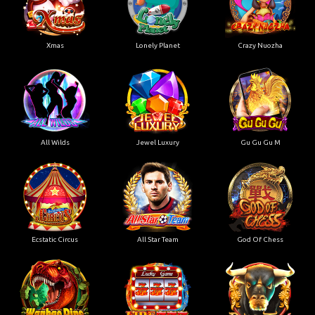
Xmas
Lonely Planet
Crazy Nuozha
All Wilds
Jewel Luxury
Gu Gu Gu M
Ecstatic Circus
All Star Team
God Of Chess