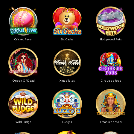
Cricket Fever
Six Gacha
Hollywood Pets
Queen Of Dead
Xmas Tales
Cirque de fous
Wild Fudge
Lucky 3
Treasure of Seti