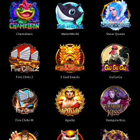
Chameleon
WaterWorld
Snow Queen
Fire Chibi 2
5 God beasts
GuGuGu
Fire Chibi M
Apollo
Vampire Kiss