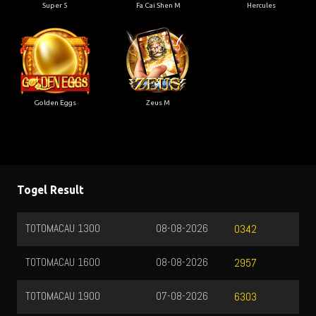
Super 5
Fa Cai Shen M
Hercules
Golden Eggs
Zeus M
Togel Result
TOTOMACAU 1300
08-08-2026
0342
TOTOMACAU 1600
08-08-2026
2957
TOTOMACAU 1900
07-08-2026
6303